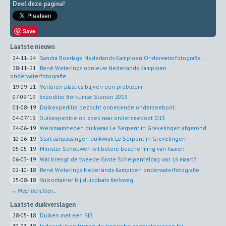
Deel deze pagina!
Save
Laatste nieuws
24-11-'24
Sandra Boerlage Nederlands Kampioen Onderwaterfotografie ...
28-11-'21
René Weterings opnieuw Nederlands Kampioen
onderwaterfotografie
19-09-'21
Verloren plastics blijven een probleem
07-09-'19
Expeditie Borkumse Stenen 2019
01-08-'19
Duikexpeditie bezocht onbekende onderzeeboot
04-07-'19
Duikexpeditie op zoek naar onderzeeboot O13
24-06-'19
Werkzaamheden duikwrak Le Serpent in Grevelingen afgerond
10-06-'19
Start aanpassingen duikwrak Le Serpent in Grevelingen
05-05-'19
Minister Schouwen wil betere bescherming van haaien
06-03-'19
Wat brengt de tweede Grote Schelpenteldag van 16 maart?
02-10-'18
René Weterings Nederlands Kampioen onderwaterfotografie
25-08-'18
Vulcontainer bij duikplaats Kerkweg
→
Meer berichten...
Laatste duikverslagen
28-05-'18
Duiken met een RIB
30-03-'18
Indoorduiken tussen de tropische zoetwatervissen bij ...