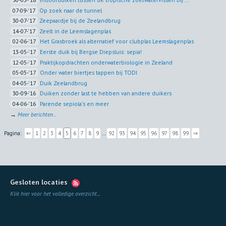
07-09-'17
Op zoek naar de tunnel
30-07-'17
Zeepaardje bij de Zeelandbrug
14-07-'17
Zeelt in de Leemslagenplas
02-06-'17
Het Grasbroek als alternatief voor clubplas Leemslagenplas
13-05-'17
Eerste duik bij Bergse Diepsluis: sepia!
12-05-'17
Praktijkopdrachten onderwaterbiologie in Zeeland
05-05-'17
Onder water biertjes tappen bij TODI
04-05-'17
Duik Zeelandbrug
30-09-'16
Duiken zonder last te hebben van andere duikers
04-06-'16
Parende sepiola's en meer
→
Meer berichten...
Pagina:
⇐
1
2
3
4
5
6
7
8
9
…
92
93
94
95
96
97
98
99
⇒
Gesloten locaties
Klik hier voor het volledige overzicht
...