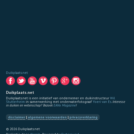
Duikplaats.net
Duikplaats.net
Duikplaats.net is een initiatief van ondernemer en duikinstructeur
Wil
Stutterheim
in samenwerking met onderwaterfotograaf
Yoeri van Es
.
Interesse
in duiken en wetenschap? Bezoek
EANx Magazine
!
disclaimer
|
algemene voorwaarden
|
privacyverklaring
© 2026 Duikplaats.net