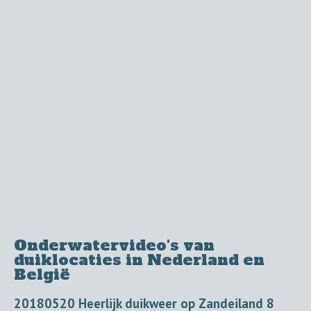
Onderwatervideo's van
duiklocaties in Nederland en
België
20180520 Heerlijk duikweer op Zandeiland 8